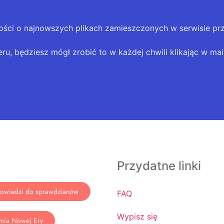
ości o najnowszych plikach zamieszczonych w serwisie pr
eru, będziesz mógł zrobić to w każdej chwili klikając w mail
Przydatne linki
owiedzi do sprawdzianów
FAQ
Wypisz się
mia Nowej Ery