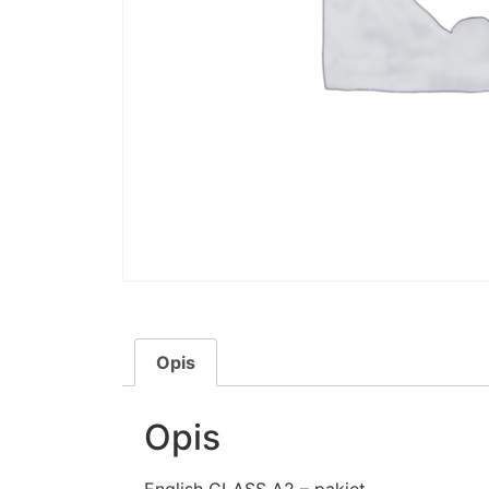
Opis
Opis
English CLASS A2 – pakiet.