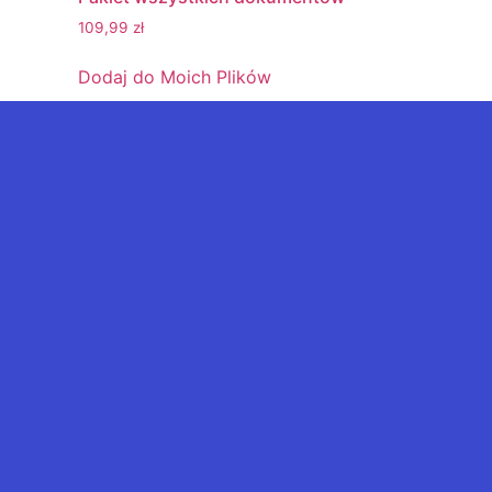
109,99
zł
Dodaj do Moich Plików