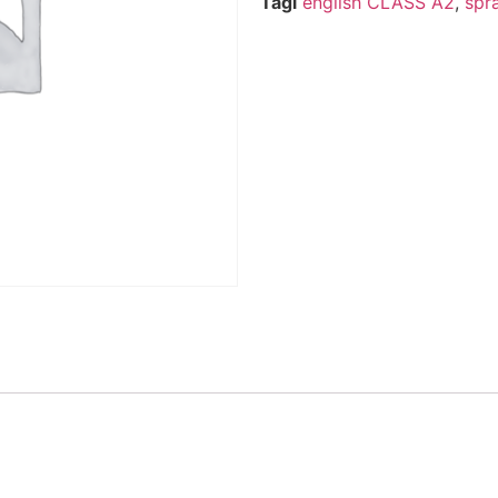
Tagi
english CLASS A2
,
spr