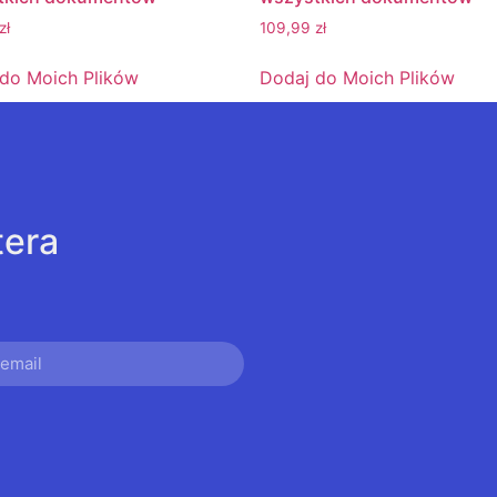
zł
109,99
zł
do Moich Plików
Dodaj do Moich Plików
tera