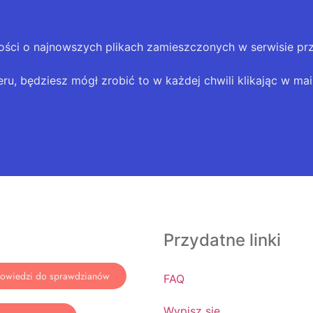
ości o najnowszych plikach zamieszczonych w serwisie pr
eru, będziesz mógł zrobić to w każdej chwili klikając w mail
Przydatne linki
owiedzi do sprawdzianów
FAQ
Wypisz się