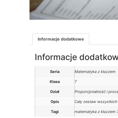
Informacje dodatkowe
Informacje dodatko
Seria
Matematyka z kluczem
Klasa
7
Dział
Proporcjonalność i proc
Opis
Cały zestaw wszystkic
Tagi
matematyka z kluczem 7