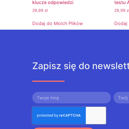
klucze odpowiedzi
testu 
29,99
zł
29,99
z
Dodaj do Moich Plików
Dodaj 
Zapisz się do newslet