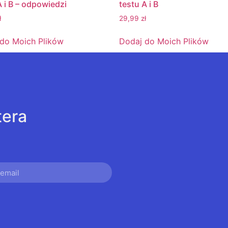
A i B – odpowiedzi
testu A i B
ł
29,99
zł
do Moich Plików
Dodaj do Moich Plików
tera