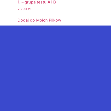
1. – grupa testu A i B
28,99
zł
Dodaj do Moich Plików