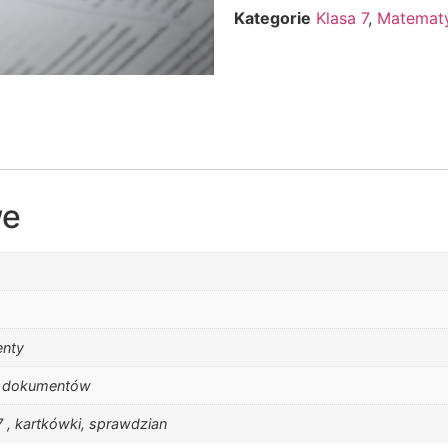
Kategorie
Klasa 7
,
Matematy
we
enty
h dokumentów
 , kartkówki, sprawdzian