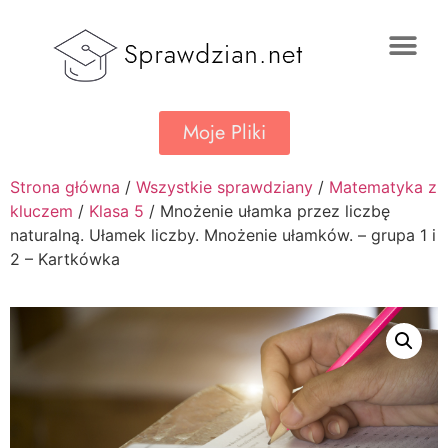
Moje Pliki
Strona główna
/
Wszystkie sprawdziany
/
Matematyka z
kluczem
/
Klasa 5
/ Mnożenie ułamka przez liczbę
naturalną. Ułamek liczby. Mnożenie ułamków. – grupa 1 i
2 – Kartkówka