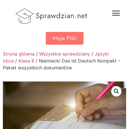
Moje Pliki
Strona główna
/
Wszystkie sprawdziany
/
Języki
obce
/
Klasa 8
/ Niemiecki Das ist Deutsch Kompakt –
Pakiet wszystkich dokumentów