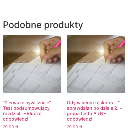
Podobne produkty
“Pierwsze cywilizacje”
Gdy w sercu tęsknota…”
Test podsumowujący
sprawdzian po dziale 2. –
rozdział I – klucze
grupa testu A i B –
odpowiedzi
odpowiedzi
29,99
zł
29,99
zł