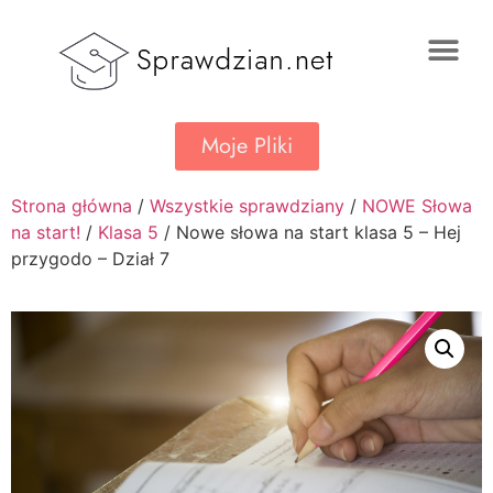
Moje Pliki
Strona główna
/
Wszystkie sprawdziany
/
NOWE Słowa
na start!
/
Klasa 5
/ Nowe słowa na start klasa 5 – Hej
przygodo – Dział 7