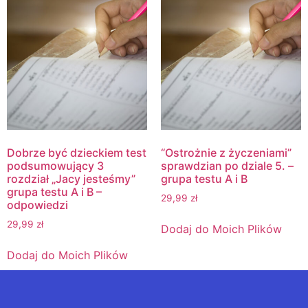
Dobrze być dzieckiem test
“Ostrożnie z życzeniami”
podsumowujący 3
sprawdzian po dziale 5. –
rozdział „Jacy jesteśmy”
grupa testu A i B
grupa testu A i B –
29,99
zł
odpowiedzi
29,99
zł
Dodaj do Moich Plików
Dodaj do Moich Plików