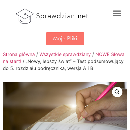
Moje Pliki
Strona główna
/
Wszystkie sprawdziany
/
NOWE Słowa
na start!
/ „Nowy, lepszy świat” – Test podsumowujący
do 5. rozdziału podręcznika, wersja A i B