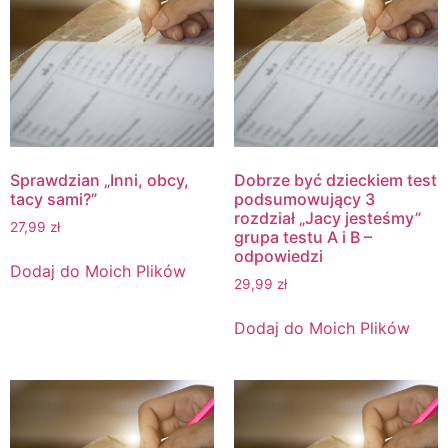
Sprawdzian „Inni, obcy,
Dobrze być dzieckiem test
tacy sami?”
podsumowujący 3
rozdział „Jacy jesteśmy”
27,99
zł
grupa testu A i B –
odpowiedzi
Dodaj do Moich Plików
29,99
zł
Dodaj do Moich Plików