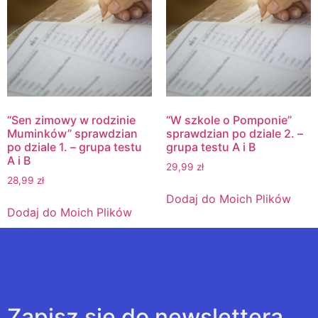
“Sen zimowy w rodzinie
“W szkole o Pomponie”
Muminków” sprawdzian
sprawdzian po dziale 2. –
po dziale 1. – grupa testu
grupa testu A i B
A i B
29,99
zł
28,99
zł
Dodaj do Moich Plików
Dodaj do Moich Plików
Zapisz się do newslettera