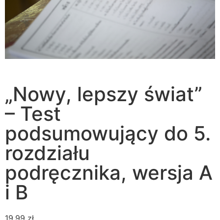
„Nowy, lepszy świat”
– Test
podsumowujący do 5.
rozdziału
podręcznika, wersja A
i B
19,99
zł