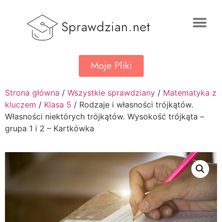
Moje Pliki
Strona główna
/
Wszystkie sprawdziany
/
Matematyka z
kluczem
/
Klasa 5
/ Rodzaje i własności trójkątów.
Własności niektórych trójkątów. Wysokość trójkąta –
grupa 1 i 2 – Kartkówka