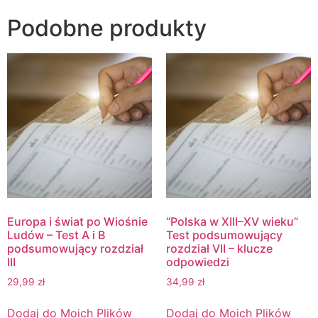
Podobne produkty
Europa i świat po Wiośnie
“Polska w XIII–XV wieku”
Ludów – Test A i B
Test podsumowujący
podsumowujący rozdział
rozdział VII – klucze
III
odpowiedzi
29,99
zł
34,99
zł
Dodaj do Moich Plików
Dodaj do Moich Plików