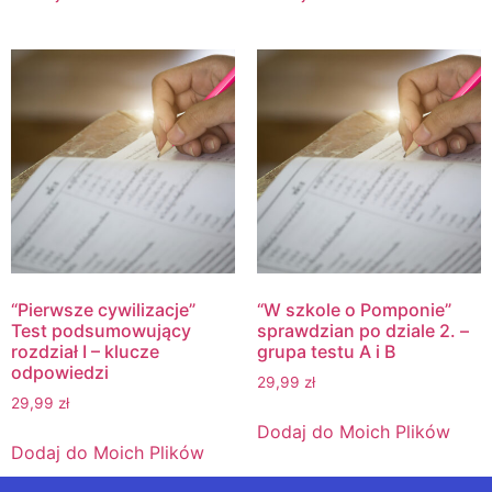
“Pierwsze cywilizacje”
“W szkole o Pomponie”
Test podsumowujący
sprawdzian po dziale 2. –
rozdział I – klucze
grupa testu A i B
odpowiedzi
29,99
zł
29,99
zł
Dodaj do Moich Plików
Dodaj do Moich Plików