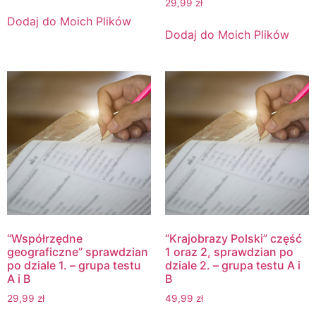
29,99
zł
Dodaj do Moich Plików
Dodaj do Moich Plików
“Współrzędne
“Krajobrazy Polski” część
geograficzne” sprawdzian
1 oraz 2, sprawdzian po
po dziale 1. – grupa testu
dziale 2. – grupa testu A i
A i B
B
29,99
zł
49,99
zł