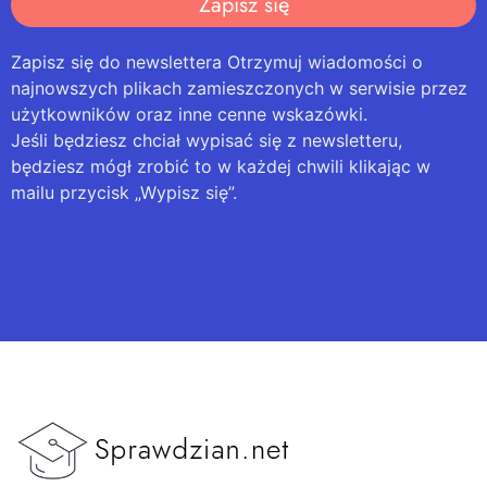
Zapisz się
Zapisz się do newslettera Otrzymuj wiadomości o
najnowszych plikach zamieszczonych w serwisie przez
użytkowników oraz inne cenne wskazówki.
Jeśli będziesz chciał wypisać się z newsletteru,
będziesz mógł zrobić to w każdej chwili klikając w
mailu przycisk „Wypisz się”.