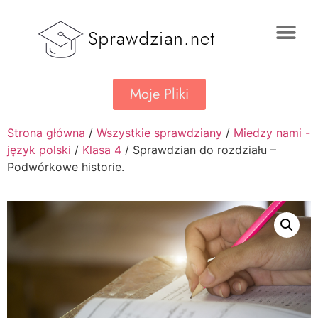
Moje Pliki
Strona główna
/
Wszystkie sprawdziany
/
Miedzy nami -
język polski
/
Klasa 4
/ Sprawdzian do rozdziału –
Podwórkowe historie.