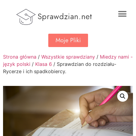
Moje Pliki
Strona główna
/
Wszystkie sprawdziany
/
Miedzy nami -
język polski
/
Klasa 6
/ Sprawdzian do rozdziału-
Rycerze i ich spadkobiercy.