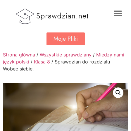
Moje Pliki
Strona główna
/
Wszystkie sprawdziany
/
Miedzy nami -
język polski
/
Klasa 8
/ Sprawdzian do rozdziału-
Wobec siebie.