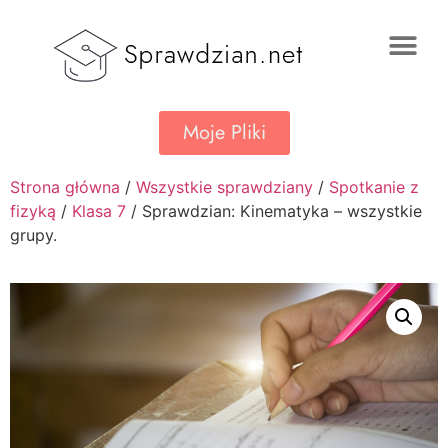
Moje Pliki
Strona główna
/
Wszystkie sprawdziany
/
Spotkanie z
fizyką
/
Klasa 7
/ Sprawdzian: Kinematyka – wszystkie
grupy.