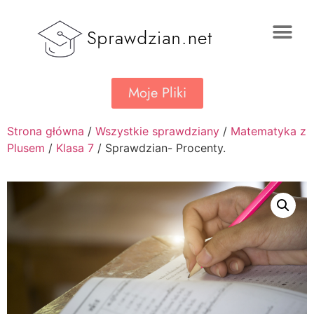
Moje Pliki
Strona główna
/
Wszystkie sprawdziany
/
Matematyka z
Plusem
/
Klasa 7
/ Sprawdzian- Procenty.