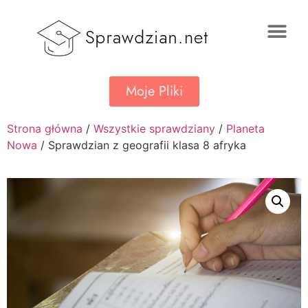
Moje Pliki
Strona główna
/
Wszystkie sprawdziany
/
Planeta
Nowa
/ Sprawdzian z geografii klasa 8 afryka