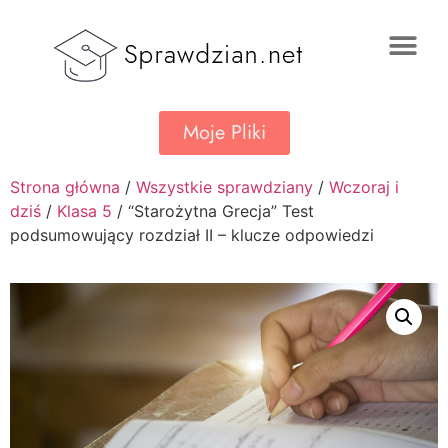
Moje Pliki
Strona główna
/
Wszystkie sprawdziany
/
Wczoraj i
dziś
/
Klasa 5
/ “Starożytna Grecja” Test
podsumowujący rozdział II – klucze odpowiedzi