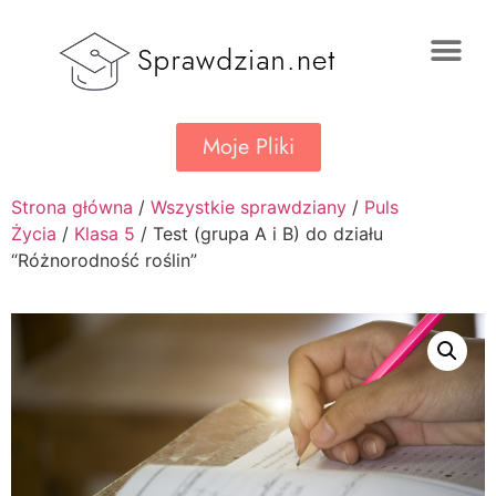
Moje Pliki
Strona główna
/
Wszystkie sprawdziany
/
Puls
Życia
/
Klasa 5
/ Test (grupa A i B) do działu
“Różnorodność roślin”