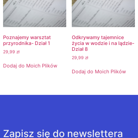
Poznajemy warsztat
Odkrywamy tajemnice
przyrodnika- Dział 1
życia w wodzie i na lądzie-
Dział 8
29,99
zł
29,99
zł
Dodaj do Moich Plików
Dodaj do Moich Plików
Zapisz się do newslettera