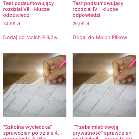
Test podsumowujący
Test podsumowujący
rozdział VII – klucze
rozdział IV – klucze
odpowiedzi
odpowiedzi
34,99
zł
29,99
zł
Dodaj do Moich Plików
Dodaj do Moich Plików
“Szkolna wycieczka”
“Trzeba mieć swoją
sprawdzian po dziale 4. –
prywatność” sprawdzian
grupa testu A i B –
po dziale 6. – grupa testu