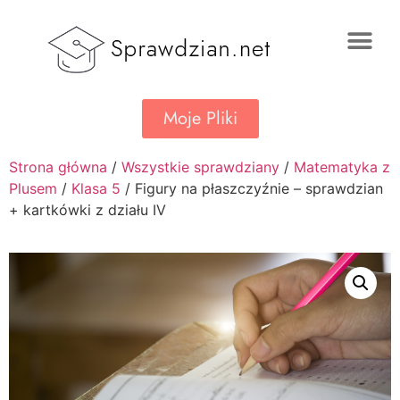
Moje Pliki
Strona główna
/
Wszystkie sprawdziany
/
Matematyka z
Plusem
/
Klasa 5
/ Figury na płaszczyźnie – sprawdzian
+ kartkówki z działu IV