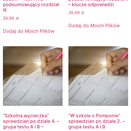
podsumowujący rozdział
– klucze odpowiedzi
III
29,99
zł
29,99
zł
Dodaj do Moich Plików
Dodaj do Moich Plików
“Szkolna wycieczka”
“W szkole o Pomponie”
sprawdzian po dziale 4. –
sprawdzian po dziale 2. –
grupa testu A i B –
grupa testu A i B