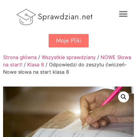
Moje Pliki
Strona główna
/
Wszystkie sprawdziany
/
NOWE Słowa
na start!
/
Klasa 8
/ Odpowiedzi do zeszytu ćwiczeń-
Nowe słowa na start klasa 8