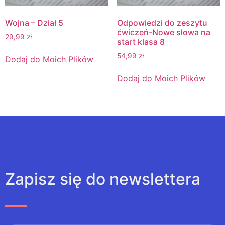
Wojna – Dział 5
Odpowiedzi do zeszytu
ćwiczeń-Nowe słowa na
29,99
zł
start klasa 8
54,99
zł
Dodaj do Moich Plików
Dodaj do Moich Plików
Zapisz się do newslettera