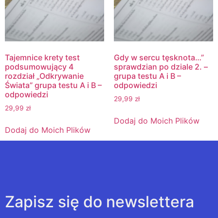
Tajemnice krety test
Gdy w sercu tęsknota…”
podsumowujący 4
sprawdzian po dziale 2. –
rozdział „Odkrywanie
grupa testu A i B –
Świata” grupa testu A i B –
odpowiedzi
odpowiedzi
29,99
zł
29,99
zł
Dodaj do Moich Plików
Dodaj do Moich Plików
Zapisz się do newslettera