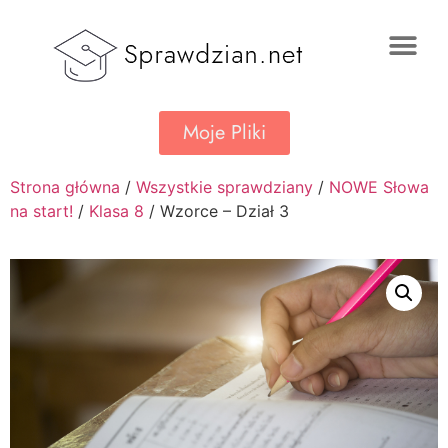
Moje Pliki
Strona główna
/
Wszystkie sprawdziany
/
NOWE Słowa
na start!
/
Klasa 8
/ Wzorce – Dział 3