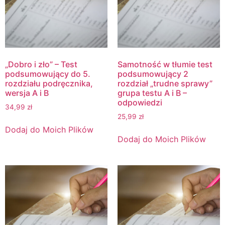
„Dobro i zło” – Test
Samotność w tłumie test
podsumowujący do 5.
podsumowujący 2
rozdziału podręcznika,
rozdział „trudne sprawy”
wersja A i B
grupa testu A i B –
odpowiedzi
34,99
zł
25,99
zł
Dodaj do Moich Plików
Dodaj do Moich Plików