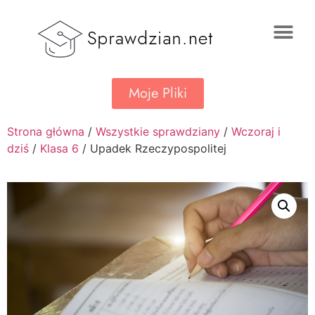
Moje Pliki
Strona główna
/
Wszystkie sprawdziany
/
Wczoraj i
dziś
/
Klasa 6
/ Upadek Rzeczypospolitej